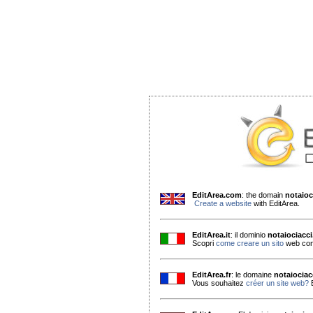
EditArea.com
: the domain
notaioc
Create a website
with EditArea.
EditArea.it
: il dominio
notaiociacc
Scopri
come creare un sito
web con
EditArea.fr
: le domaine
notaiociac
Vous souhaitez
créer un site web?
E