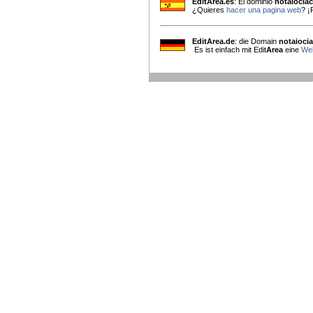
EditArea.es
: El dominio
notaiocia
¿Quieres
hacer una pagina web
? ¡
EditArea.de
: die Domain
notaioci
Es ist einfach mit Edit
Area
eine
Web